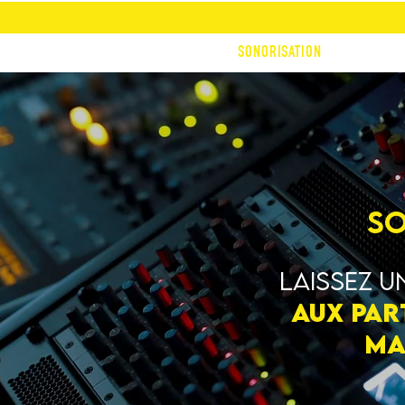
TRAGE
DOSSARDS
ANIMATION
SONORISATION
CALENDRI
So
Laissez u
aux par
ma