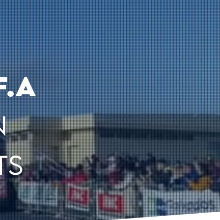
F.A
n
ts