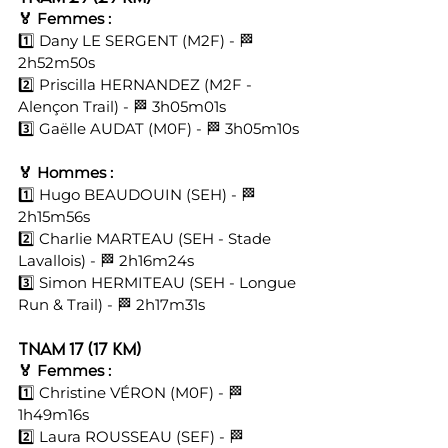
🏅 Femmes :
1️⃣ Dany LE SERGENT (M2F) - 🏁 
2h52m50s 
2️⃣ Priscilla HERNANDEZ (M2F - 
Alençon Trail) - 🏁 3h05m01s 
3️⃣ Gaëlle AUDAT (M0F) - 🏁 3h05m10s
🏅 Hommes :
1️⃣ Hugo BEAUDOUIN (SEH) - 🏁 
2h15m56s 
2️⃣ Charlie MARTEAU (SEH - Stade 
Lavallois) - 🏁 2h16m24s 
3️⃣ Simon HERMITEAU (SEH - Longue 
Run & Trail) - 🏁 2h17m31s
TNAM 17 (17 km)
🏅 Femmes :
1️⃣ Christine VÉRON (M0F) - 🏁 
1h49m16s 
2️⃣ Laura ROUSSEAU (SEF) - 🏁 