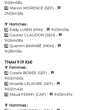
1h53m58s 
3️⃣ Marion MORENCÉ (SEF) - 🏁 
2h03m33s
🏅 Hommes :
1️⃣ Eddy LUBIN (M1H) - 🏁 1h23m05s 
2️⃣ Gautier CLAUDON (SEH) - 🏁 
1h26m08s 
3️⃣ Quentin BARABÉ (M0H) - 🏁 
1h28m16s
TNAM 9 (9 km)
🏅 Femmes :
1️⃣ Coralie BORÉE (SEF) - 🏁 
1h02m00s 
2️⃣ Anaelle LELIEVRE (SEF) - 🏁 
1h02m42s 
3️⃣ Maud FERMY (CAF) - 🏁 1h03m47s
🏅 Hommes :