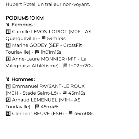
Hubert Potel, un traileur non-voyant.
Podiums 10 km
🏅 Femmes :
1️⃣ Camille LEVOS-LORIOT (M0F - AS 
Querqueville) - 🏁 59m49s 
2️⃣ Marine GODEY (SEF - CrossFit 
Tourlaville) - 🏁 1h01m15s 
3️⃣ Anne-Laure MONNIER (M1F - La 
Valognaise Athlétisme) - 🏁 1h02m20s
🏅 Hommes :
1️⃣ Emmanuel PAYSANT-LE ROUX 
(M0H - Stade Saint-Lô) - 🏁 45m16s 
2️⃣ Arnaud LEMENUEL (M1H - AS 
Tourlaville) - 🏁 45m46s 
3️⃣ Clément BEUVE (ESH) - 🏁 46m08s