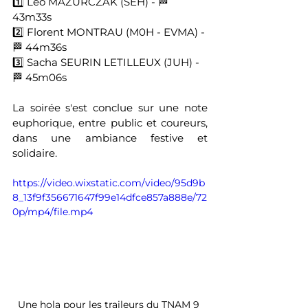
1️⃣ Léo MAZURCZAK (SEH) - 🏁 
43m33s 
2️⃣ Florent MONTRAU (M0H - EVMA) - 
🏁 44m36s 
3️⃣ Sacha SEURIN LETILLEUX (JUH) - 
🏁 45m06s
La soirée s'est conclue sur une note 
euphorique, entre public et coureurs, 
dans une ambiance festive et 
solidaire.
https://video.wixstatic.com/video/95d9b
8_13f9f356671647f99e14dfce857a888e/72
0p/mp4/file.mp4
Une hola pour les traileurs du TNAM 9 