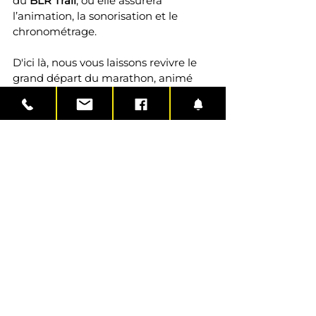
du 
BLR Trail
, où elle assurera 
l’animation, la sonorisation et le 
chronométrage.
D'ici là, nous vous laissons revivre le 
grand départ du marathon, animé 
par Ivan Raça (Smil'Events27) avec 
cette vidéo captée par nos amis de 
Ouest-France.
https://video.wixstatic.com/video/95d9b
8_27e675e645f24af6a6303273f25adc72/4
80p/mp4/file.mp4
À propos de 
Smil'Events27
 :Smil'Events27 est une 
agence spécialisée dans l’animation 