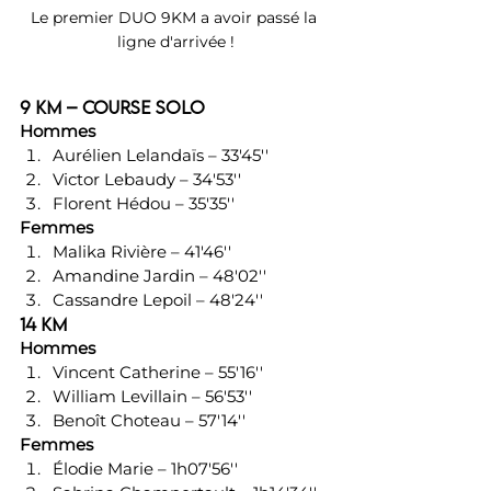
Le premier DUO 9KM a avoir passé la 
ligne d'arrivée !
9 km – Course Solo
Hommes
Aurélien Lelandaïs – 33'45''
Victor Lebaudy – 34'53''
Florent Hédou – 35'35''
Femmes
Malika Rivière – 41'46''
Amandine Jardin – 48'02''
Cassandre Lepoil – 48'24''
14 km
Hommes
Vincent Catherine – 55'16''
William Levillain – 56'53''
Benoît Choteau – 57'14''
Femmes
Élodie Marie – 1h07'56''