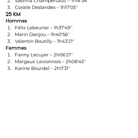
Sabrina Champertault – 1h14'34''
Coralie Deslandes – 1h17'05''
25 km
Hommes
Félix Lebeurier – 1h37'49''
Marin Danjou – 1h40'56''
Valentin Boutilly – 1h43'21''
Femmes
Fanny Lecuyer – 2h06'21''
Margaux Levionnois – 2h08'45''
Karine Bourdel – 2h11'31''