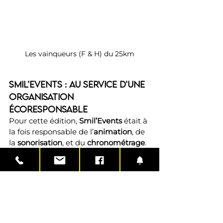
Les vainqueurs (F & H) du 25km
Smil’Events : au service d’une 
organisation 
écoresponsable
Pour cette édition, 
Smil’Events
 était à 
la fois responsable de l’
animation
, de 
la 
sonorisation
, et du 
chronométrage
. 
Grâce à l’utilisation du matériel 
Urtime, reconnu pour sa précision 
(99,9%), et des solutions 
écoresponsables (dossards 
réutilisables, inscriptions 
dématérialisées), l’événement a allié 
performance et respect de 