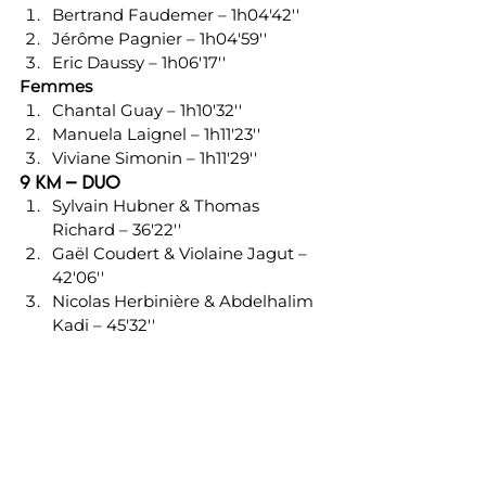
Bertrand Faudemer – 1h04'42''
Jérôme Pagnier – 1h04'59''
Eric Daussy – 1h06'17''
Femmes
Chantal Guay – 1h10'32''
Manuela Laignel – 1h11'23''
Viviane Simonin – 1h11'29''
9 km – Duo
Sylvain Hubner & Thomas 
Richard – 36'22''
Gaël Coudert & Violaine Jagut – 
42'06''
Nicolas Herbinière & Abdelhalim 
Kadi – 45'32''