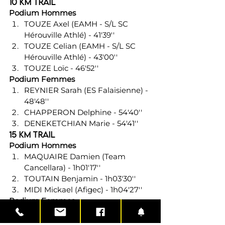
10 km Trail
Podium Hommes
TOUZE Axel (EAMH - S/L SC 
Hérouville Athlé) - 41'39''
TOUZE Celian (EAMH - S/L SC 
Hérouville Athlé) - 43'00''
TOUZE Loïc - 46'52''
Podium Femmes
REYNIER Sarah (ES Falaisienne) - 
48'48''
CHAPPERON Delphine - 54'40''
DENEKETCHIAN Marie - 54'41''
15 km Trail
Podium Hommes
MAQUAIRE Damien (Team 
Cancellara) - 1h01'17''
TOUTAIN Benjamin - 1h03'30''
MIDI Mickael (Afigec) - 1h04'27''
Podium Femmes
LEMENAND Claire - 1h22'11''
PHILIPPARD Isabelle - 1h28'23''