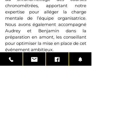
chronométrées, apportant notre 
expertise pour alléger la charge 
mentale de l’équipe organisatrice. 
Nous avons également accompagné 
Audrey et Benjamin dans la 
préparation en amont, les conseillant 
pour optimiser la mise en place de cet 
événement ambitieux.
Le résultat ? Une première édition qui 
ressemblait à une 5e tant tout était 
minutieusement orchestré ! 
Félicitations à toute l’équipe 
d’organisation, qui a su accueillir avec 
brio des participants venus de toute la 
Normandie et même de Bretagne.
Bravo également à tous les coureurs 
et coureuses qui ont bravé le vent et 
se sont donné à fond pour cette 
première course de l’année. Votre 
énergie et votre passion pour la 